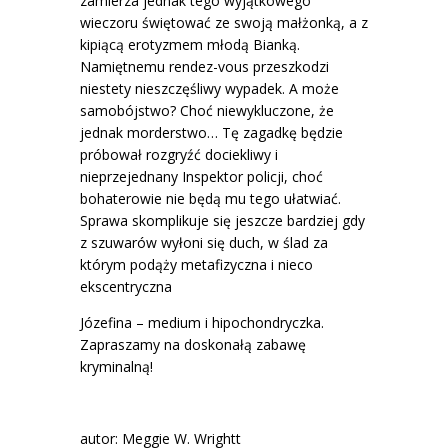
zamierza jednak tego wyjątkowego
wieczoru świętować ze swoją małżonką, a z
kipiącą erotyzmem młodą Bianką.
Namiętnemu rendez-vous przeszkodzi
niestety nieszczęśliwy wypadek. A może
samobójstwo? Choć niewykluczone, że
jednak morderstwo… Tę zagadkę będzie
próbował rozgryźć dociekliwy i
nieprzejednany Inspektor policji, choć
bohaterowie nie będą mu tego ułatwiać.
Sprawa skomplikuje się jeszcze bardziej gdy
z szuwarów wyłoni się duch, w ślad za
którym podąży metafizyczna i nieco
ekscentryczna
Józefina – medium i hipochondryczka.
Zapraszamy na doskonałą zabawę
kryminalną!
autor: Meggie W. Wrightt